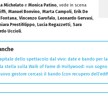
ta Michelato
e
Monica Patino
, vede in scena
iffi
,
Manuel Bonvino
,
Marta Campoli
,
Erik De
a Fontana
,
Vincenzo Garofalo
,
Leonardo Gervasi
,
hiara Prestifilippo
,
Lucia Regazzetti
,
Sara
rdo Uccioli
.
 anche
capitale dello spettacolo dal vivo: date e bando per l
la stella sulla Walk of Fame di Hollywood: «un sogno 
uovo gestore cercasi: il bando (con recupero dell’edifi