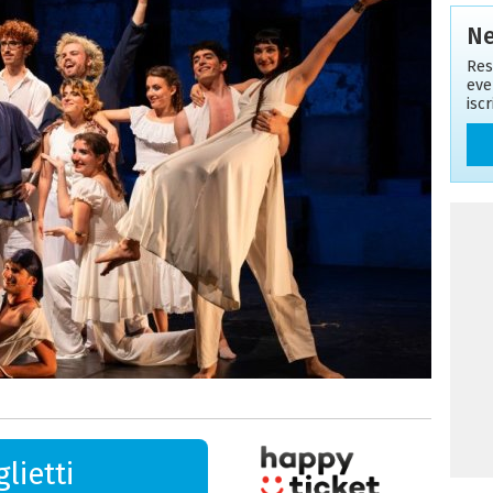
Ne
Res
eve
isc
lietti