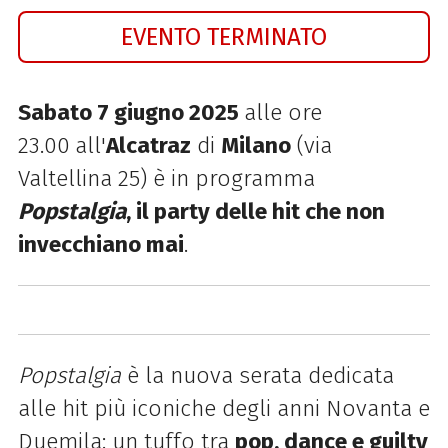
EVENTO TERMINATO
Sabato 7 giugno 2025
alle ore
23.00
all'
Alcatraz
di
Milano
(via
Valtellina 25) è in programma
Popstalgia
, il party delle hit che non
invecchiano mai
.
Popstalgia
è l
a nuova serata dedicata
alle hit più iconiche degli anni Novanta e
Duemila: u
n tuffo tra
pop, dance e guilty