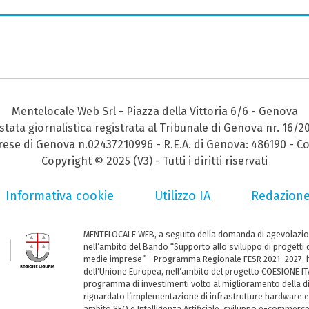
Mentelocale Web Srl - Piazza della Vittoria 6/6 - Genova
stata giornalistica registrata al Tribunale di Genova nr. 16/2
prese di Genova n.02437210996 - R.E.A. di Genova: 486190 - Co
Copyright © 2025 (V3) - Tutti i diritti riservati
Informativa cookie
Utilizzo IA
Redazion
MENTELOCALE WEB, a seguito della domanda di agevolazio
nell’ambito del Bando “Supporto allo sviluppo di progetti d
medie imprese” - Programma Regionale FESR 2021–2027, ha
dell’Unione Europea, nell’ambito del progetto COESIONE ITA
programma di investimenti volto al miglioramento della dig
riguardato l’implementazione di infrastrutture hardware e
ambito SEO e Intelligenza Artificiale, sviluppo e-commerc