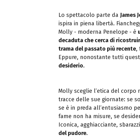
Lo spettacolo parte da
James J
ispira in piena libertà.
Fianchegg
Molly - moderna Penelope - è
decaduta che cerca di ricostruir
trama del passato più recente
,
Eppure, nonostante tutti questi
desiderio
.
Molly sceglie l’etica del corpo 
tracce delle sue
giornate: se so
se è in preda all’entusiasmo p
fame non ha misure, se deside
Iconica, agghiacciante, sbarazz
del pudore
.