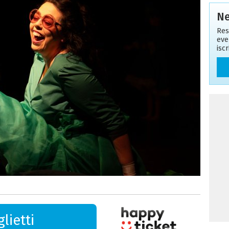
Ne
Res
eve
isc
lietti