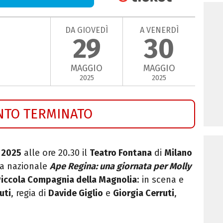
DA GIOVEDÌ
A VENERDÌ
29
30
MAGGIO
MAGGIO
2025
2025
NTO TERMINATO
 2025
alle ore 20.30 il
Teatro Fontana
di
Milano
ima nazionale
Ape Regina:
una giornata per Molly
iccola Compagnia della
Magnolia
: in scena e
uti
, regia di
Davide Giglio
e
Giorgia
Cerruti
,