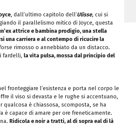
oyce
, dall’ultimo capitolo dell’
Ulisse
, cui si
iando il parallelismo mitico di Joyce, questa
un’ex
attrice e bambina prodigio, una stella
si una carriera e al
contempo di ricucire la
 forse rimosso o annebbiato da un distac
co.
 fardelli,
la vita pulsa, mossa dal principio del
nel fronteggiare l’esistenza e porta nel corpo le
ffre il viso si devasta e le rughe si accentuano,
er
qualcosa è chiassosa, scomposta, se ha
ra è capace di amare
per ore freneticamente.
ina.
Ridicola e noir a tratti, al di sopra e
al di là