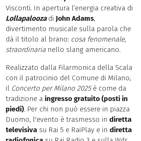
Visconti. In apertura l’energia creativa di
Lollapalooza
di
John Adams
,
divertimento musicale sulla parola che
dà il titolo al brano:
cosa fenomenale,
straordinaria
nello slang americano.
Realizzato dalla Filarmonica della Scala
con il patrocinio del Comune di Milano,
il
Concerto per Milano 2025
è come da
tradizione a
ingresso gratuito (posti in
piedi)
. Per chi non può essere in piazza
Duomo, l'evento è
trasmesso
in
diretta
televisiva
su Rai 5 e RaiPlay e in
diretta
radiofonica
su Rai Radio 3 e sulla Wdr