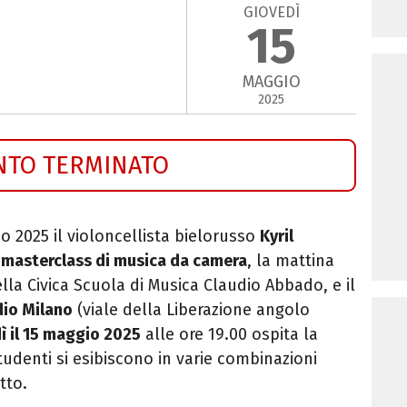
GIOVEDÌ
15
MAGGIO
2025
NTO TERMINATO
io 2025
il violoncellista bielorusso
Kyril
a
masterclass di musica da camera
, la mattina
ella Civica Scuola di Musica Claudio Abbado, e
il
dio Milano
(viale della Liberazione angolo
ì il 15 maggio 2025
alle ore 19.00 ospita la
 studenti si esibiscono in varie combinazioni
tto.