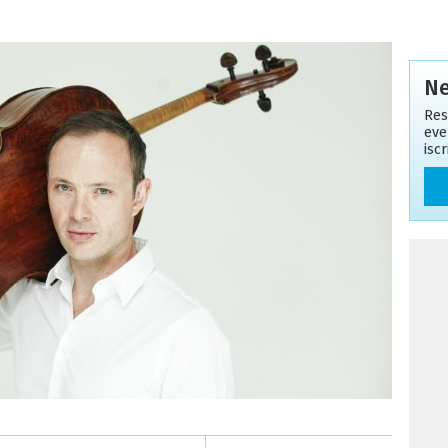
Ne
Res
eve
isc