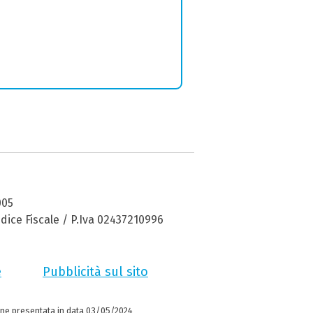
005
dice Fiscale / P.Iva 02437210996
e
Pubblicità sul sito
ne presentata in data 03/05/2024