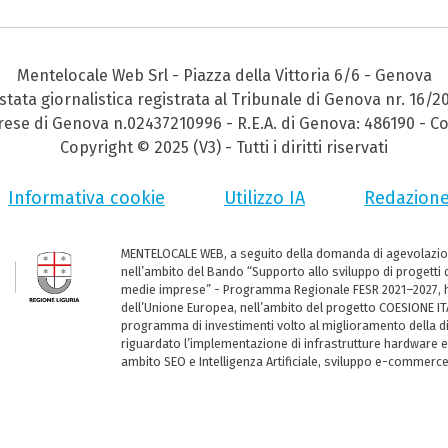
Mentelocale Web Srl - Piazza della Vittoria 6/6 - Genova
stata giornalistica registrata al Tribunale di Genova nr. 16/2
prese di Genova n.02437210996 - R.E.A. di Genova: 486190 - Co
Copyright © 2025 (V3) - Tutti i diritti riservati
Informativa cookie
Utilizzo IA
Redazion
MENTELOCALE WEB, a seguito della domanda di agevolazio
nell’ambito del Bando “Supporto allo sviluppo di progetti d
medie imprese” - Programma Regionale FESR 2021–2027, ha
dell’Unione Europea, nell’ambito del progetto COESIONE ITA
programma di investimenti volto al miglioramento della dig
riguardato l’implementazione di infrastrutture hardware e
ambito SEO e Intelligenza Artificiale, sviluppo e-commerc