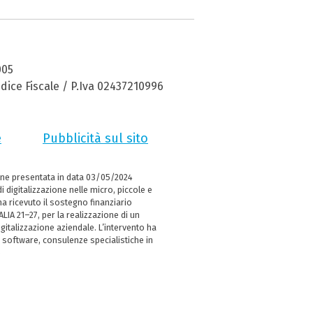
005
dice Fiscale / P.Iva 02437210996
e
Pubblicità sul sito
ne presentata in data 03/05/2024
i digitalizzazione nelle micro, piccole e
 ricevuto il sostegno finanziario
LIA 21–27, per la realizzazione di un
italizzazione aziendale. L’intervento ha
 software, consulenze specialistiche in
e