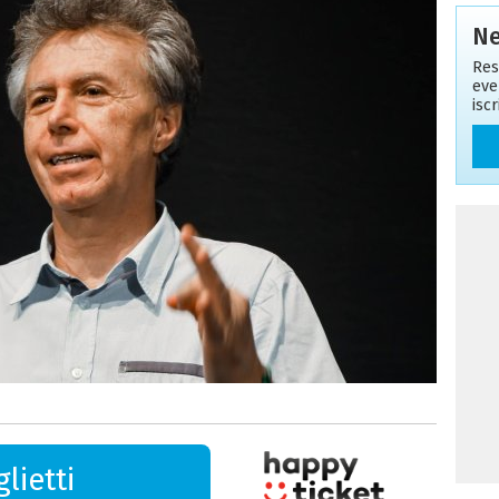
Ne
Res
eve
isc
lietti