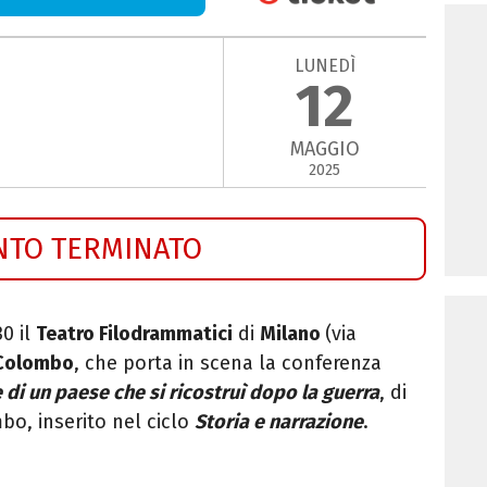
LUNEDÌ
12
MAGGIO
2025
NTO TERMINATO
30 il
Teatro Filodrammatici
di
Milano
(via
 Colombo
, che porta in scena la conferenza
e di un paese che si ricostruì dopo la guerra
, di
bo, inserito nel ciclo
Storia e narrazione
.