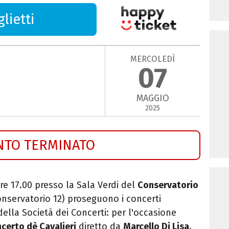
lietti
MERCOLEDÌ
07
MAGGIO
2025
NTO TERMINATO
re 17.00 presso la Sala Verdi del
Conservatorio
onservatorio 12) proseguono i concerti
della Società dei Concerti
: per l'occasione
certo dè Cavalieri
diretto da
Marcello Di Lisa
.