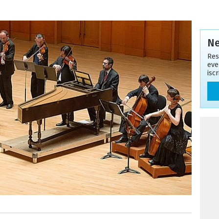
Ne
Res
eve
isc