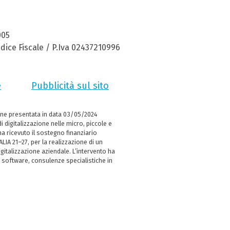
005
dice Fiscale / P.Iva 02437210996
e
Pubblicità sul sito
ne presentata in data 03/05/2024
i digitalizzazione nelle micro, piccole e
 ricevuto il sostegno finanziario
LIA 21–27, per la realizzazione di un
italizzazione aziendale. L’intervento ha
 software, consulenze specialistiche in
e