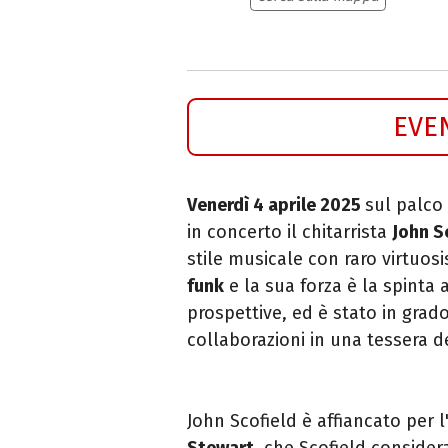
EVE
Venerdì 4 aprile 2025
sul palco
in concerto il chitarrista
John S
stile musicale con raro virtuos
funk
e la sua forza è la spinta 
prospettive, ed è stato in grad
collaborazioni in una tessera d
John Scofield è affiancato per 
Stewart
, che Scofield considera