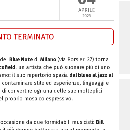
APRILE
2025
NTO TERMINATO
 del
Blue Note
di
Milano
(via Borsieri 37)
torna
cofield
, un artista che può suonare più di uno
ismo: il suo repertorio spazia
dal blues al jazz al
a contaminare stile ed esperienze, linguaggi e
o di convertire ognuna delle sue molteplici
el proprio mosaico espressivo.
l'occasione da due formidabili musicisti:
Bill
 il più grande batterista jazz al momento, e