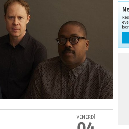
Ne
Res
eve
isc
VENERDÌ
04