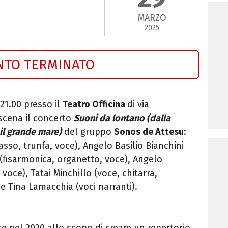
MARZO
2025
NTO TERMINATO
21.00 presso il
Teatro Officina
di via
 scena il concerto
Suoni da lontano (d
alla
il grande mare)
del gruppo
Sonos de Attesu
:
asso, trunfa, voce), Angelo Basilio Bianchini
 (fisarmonica, organetto, voce), Angelo
 voce), Tatai Minchillo (voce, chitarra,
e Tina Lamacchia (voci narranti).
e nel 2020 allo scopo di creare un repertorio