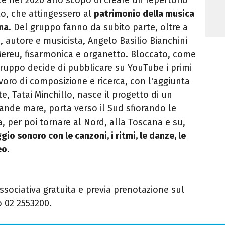
o, che attingessero al
patrimonio della musica
gna
. Del gruppo fanno da subito parte, oltre a
, autore e musicista, Angelo Basilio Bianchini
 Mereu, fisarmonica e organetto. Bloccato, come
 gruppo decide di pubblicare su YouTube i primi
voro di composizione e ricerca, con l'aggiunta
e, Tatai Minchillo, nasce il progetto di un
rande mare, porta
verso il Sud sfiorando le
ia, per poi tornare al Nord, alla Toscana e su,
gio sonoro con le canzoni, i ritmi, le danze, le
eo
.
ssociativa gratuita e previa prenotazione sul
o 02 2553200.