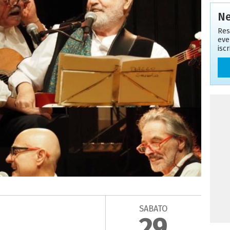
Ne
Res
eve
isc
SABATO
29