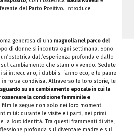
a Esposito
, con l’ostetrica
Nadia Rovelli
e
eferente del Parto Positivo. Introduce
hioma generosa di una
magnolia nel parco del
ppo di donne si incontra ogni settimana. Sono
 un’ostetrica dall’esperienza profonda e dallo
no sul cambiamento che stanno vivendo. Sedute
i si intrecciano, i dubbi si fanno eco, e le paure
 in forza condivisa.
Attraverso le loro storie, le
sguardo su un cambiamento epocale in cui
la
 osservare la condizione femminile e
Il film le segue non solo nei loro momenti
ntimità: durante le visite e i parti, nei primi
sce la loro identità. Tra questi frammenti di vite,
iflessione profonda sul diventare madre e sul