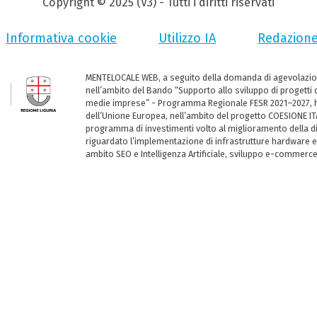
Copyright © 2025 (V3) - Tutti i diritti riservati
Informativa cookie
Utilizzo IA
Redazion
MENTELOCALE WEB, a seguito della domanda di agevolazio
nell’ambito del Bando “Supporto allo sviluppo di progetti d
medie imprese” - Programma Regionale FESR 2021–2027, ha
dell’Unione Europea, nell’ambito del progetto COESIONE ITA
programma di investimenti volto al miglioramento della dig
riguardato l’implementazione di infrastrutture hardware e
ambito SEO e Intelligenza Artificiale, sviluppo e-commerc