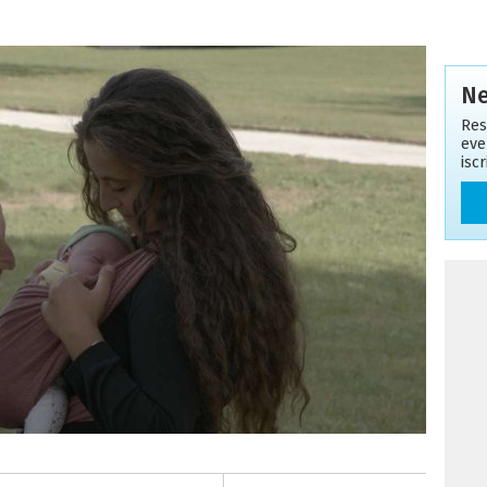
Ne
Res
eve
isc