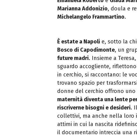
Emanuela Roberto
e
Giada Mari
Marianna Addonizio
, doula e r
Michelangelo Frammartino
.
È estate a Napoli
e, sotto la c
Bosco di Capodimonte
, un gru
future madri
. Insieme a Teresa,
sguardo accogliente, rifletto
in cerchio, si raccontano: le voc
trovano spazio per trasformarsi
donne del cerchio offrono uno
maternità diventa una lente per
riscriverne bisogni e desideri
. 
collettivi, ma anche nella loro i
attimi in cui la nascita ridefini
il documentario intreccia una r