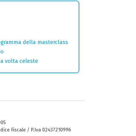
programma della masterclass
no
la volta celeste
005
dice Fiscale / P.Iva 02437210996