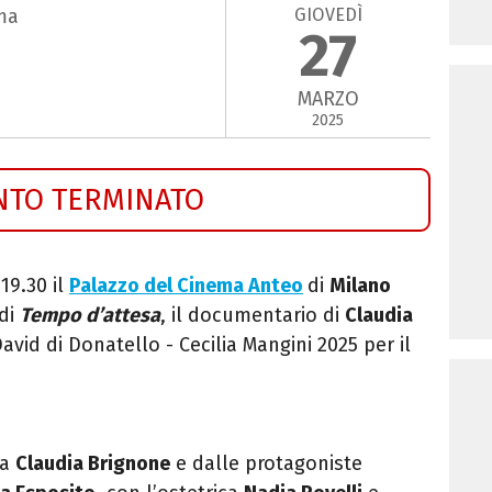
GIOVEDÌ
ma
27
MARZO
2025
NTO TERMINATO
19.30 il
Palazzo del Cinema Anteo
di
Milano
 di
Tempo d’attesa
, il documentario di
Claudia
avid di Donatello - Cecilia Mangini 2025
per il
ta
Claudia Brignone
e dalle protagoniste