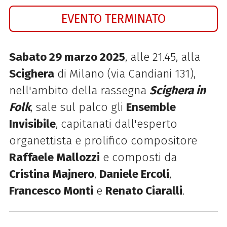
EVENTO TERMINATO
Sabato 29 marzo 2025
, alle 21.45, alla
Scighera
di Milano (via Candiani 131),
nell'ambito della rassegna
Scighera in
Folk
, sale sul palco gli
Ensemble
Invisibile
, capitanati dall'esperto
organettista e prolifico compositore
Raf
faele Mallozzi
e composti da
Cristina Majnero
,
Daniele Ercoli
,
Francesco Monti
e
Renato Ciaralli
.