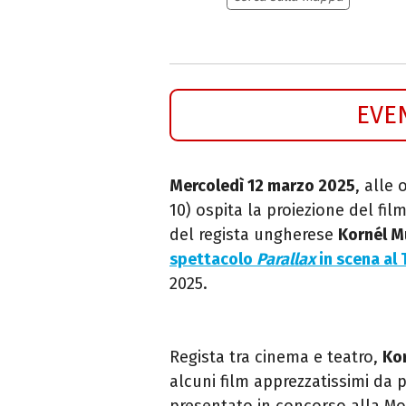
EVE
Mercoledì 12 marzo 2025
, alle 
10) ospita la proiezione del fil
del regista ungherese
Kornél M
spettacolo
Parallax
in scena al 
2025.
Regista tra cinema e teatro,
Ko
alcuni film apprezzatissimi da p
presentato in concorso alla Mo