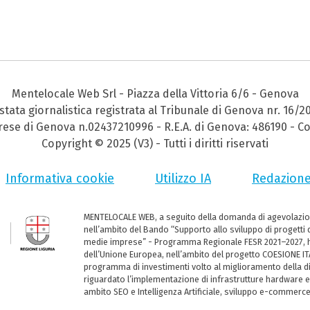
Mentelocale Web Srl - Piazza della Vittoria 6/6 - Genova
stata giornalistica registrata al Tribunale di Genova nr. 16/2
prese di Genova n.02437210996 - R.E.A. di Genova: 486190 - Co
Copyright © 2025 (V3) - Tutti i diritti riservati
Informativa cookie
Utilizzo IA
Redazion
MENTELOCALE WEB, a seguito della domanda di agevolazio
nell’ambito del Bando “Supporto allo sviluppo di progetti d
medie imprese” - Programma Regionale FESR 2021–2027, ha
dell’Unione Europea, nell’ambito del progetto COESIONE ITA
programma di investimenti volto al miglioramento della dig
riguardato l’implementazione di infrastrutture hardware e
ambito SEO e Intelligenza Artificiale, sviluppo e-commerc