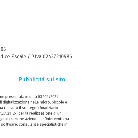
005
dice Fiscale / P.Iva 02437210996
e
Pubblicità sul sito
ne presentata in data 03/05/2024
i digitalizzazione nelle micro, piccole e
 ricevuto il sostegno finanziario
LIA 21–27, per la realizzazione di un
italizzazione aziendale. L’intervento ha
 software, consulenze specialistiche in
e