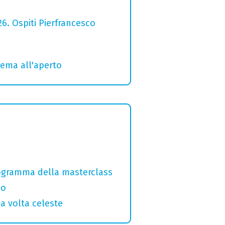
26. Ospiti Pierfrancesco
inema all'aperto
programma della masterclass
no
la volta celeste