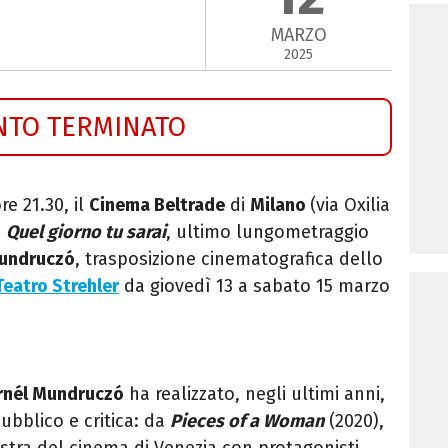
MARZO
2025
NTO TERMINATO
ore 21.30,
il
Cinema Beltrade
di
Milano
(via Oxilia
m
Quel giorno tu sarai
, ultimo lungometraggio
undruczó
, trasposizione cinematografica dello
Teatro Strehler
da giovedì 13 a sabato 15 marzo
rnél Mundruczó
ha realizzato, negli ultimi anni,
ubblico e critica: da
Pieces of a Woman
(2020),
stra del cinema di Venezia con protagonisti