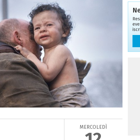
Ne
Res
eve
isc
MERCOLEDÌ
12