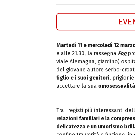
EVE
Martedì 11 e mercoledì 12 marz
e alle 21.30, la rassegna
Fog
pr
viale Alemagna, giardino) ospit
del
giovane autore serbo-croa
figlio e i suoi genitori
, prigioni
accettare la sua
omosessualità
Tra i registi più interessanti d
relazioni familiari e la compren
delicatezza e un umorismo bril
confine tra verità e finzione, i