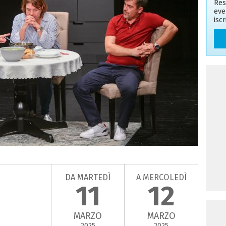
Res
eve
isc
DA MARTEDÌ
A MERCOLEDÌ
11
12
MARZO
MARZO
2025
2025