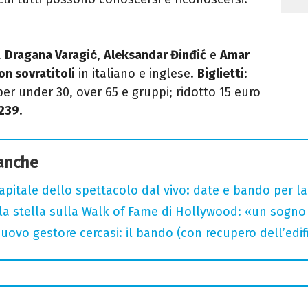
a
Dragana Varagić
,
Aleksandar Đinđić
e
Amar
on sovratitoli
in italiano e inglese.
Biglietti
:
per under 30, over 65 e gruppi; ridotto 15 euro
239
.
 anche
capitale dello spettacolo dal vivo: date e bando per l
la stella sulla Walk of Fame di Hollywood: «un sogno 
uovo gestore cercasi: il bando (con recupero dell’edifi