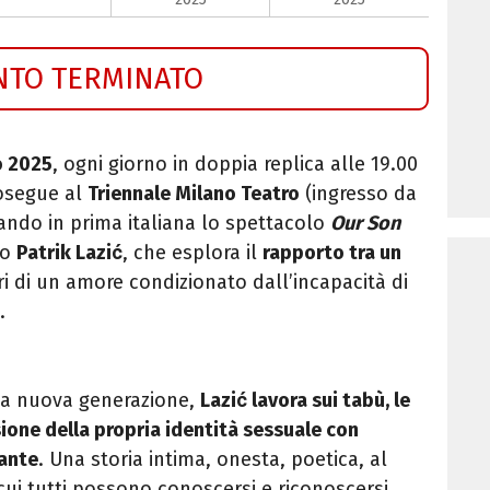
NTO TERMINATO
o 2025
, ogni giorno in doppia replica alle 19.00
osegue al
Triennale Milano Teatro
(ingresso da
ando in prima italiana lo spettacolo
Our Son
to
Patrik Lazić
, che esplora il
rapporto tra un
eri di un amore condizionato dall’incapacità di
.
ella nuova generazione,
Lazić lavora sui tabù, le
sione della propria identità sessuale con
lante
. Una storia intima, onesta, poetica, al
n cui tutti possono conoscersi e riconoscersi.