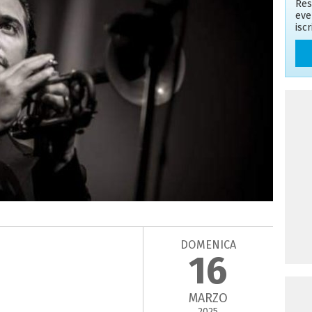
Res
eve
isc
DOMENICA
16
MARZO
2025