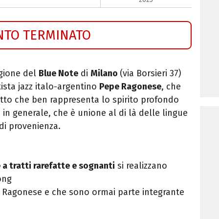
NTO TERMINATO
gione de
l
Blue Note
di
Milano
(via Borsieri 37)
sta jazz italo
-argentino
Pepe Ragonese
, che
etto che ben rappresenta lo spirito profondo
a in generale, che è unione al di là delle lingue
 di provenienza.
a tratti rarefatte e sognanti
si realizzano
ong
da Ragonese e che sono ormai parte integrante