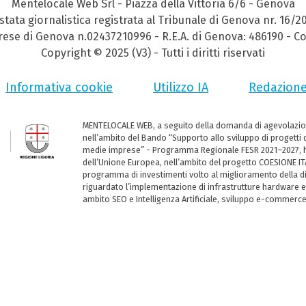
Mentelocale Web Srl - Piazza della Vittoria 6/6 - Genova
stata giornalistica registrata al Tribunale di Genova nr. 16/2
prese di Genova n.02437210996 - R.E.A. di Genova: 486190 - Co
Copyright © 2025 (V3) - Tutti i diritti riservati
Informativa cookie
Utilizzo IA
Redazion
MENTELOCALE WEB, a seguito della domanda di agevolazio
nell’ambito del Bando “Supporto allo sviluppo di progetti d
medie imprese” - Programma Regionale FESR 2021–2027, ha
dell’Unione Europea, nell’ambito del progetto COESIONE ITA
programma di investimenti volto al miglioramento della dig
riguardato l’implementazione di infrastrutture hardware e
ambito SEO e Intelligenza Artificiale, sviluppo e-commerc