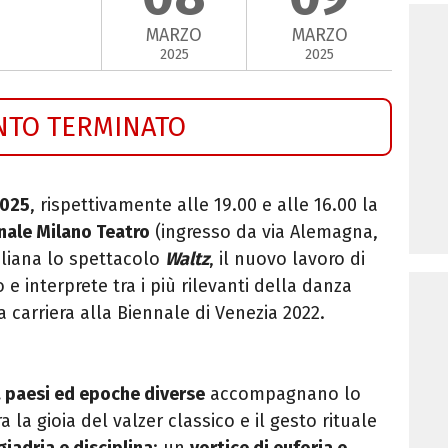
MARZO
MARZO
2025
2025
NTO TERMINATO
2025
, rispettivamente alle 19.00 e alle 16.00 la
nale Milano Teatro
(ingresso da via Alemagna,
aliana lo spettacolo
Waltz
,
il nuovo lavoro di
 e interprete tra i più rilevanti della danza
 carriera alla Biennale di Venezia 2022.
a paesi ed epoche diverse
accompagnano lo
ra la gioia del valzer classico e il gesto rituale
giadria e disciplina
: un
vortice di euforia e