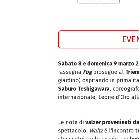
EVE
Sabato 8 e domenica 9 marzo 
rassegna
Fog
prosegue al
Trien
giardino) ospitando in prima it
Saburo Teshigawara
, coreografo
internazionale, Leone d’Oro alla
Le note di
valzer provenienti d
spettacolo.
Waltz
è l'incontro t
che scolpisce lo spazio, tra
leg