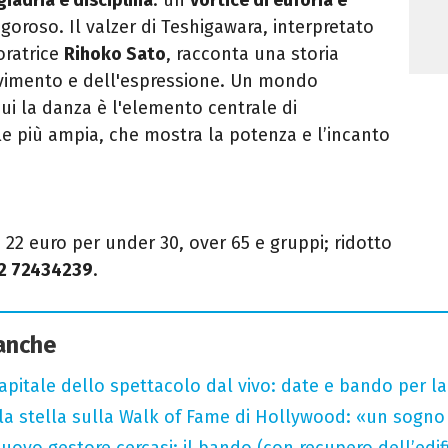
goroso. Il valzer di Teshigawara, interpretato
oratrice
Rihoko Sato
, racconta una storia
movimento e dell'espressione. Un mondo
cui la danza è l'elemento centrale di
le più ampia, che mostra la potenza e l’incanto
o 22 euro per under 30, over 65 e gruppi; ridotto
2 72434239
.
 anche
capitale dello spettacolo dal vivo: date e bando per l
la stella sulla Walk of Fame di Hollywood: «un sogno 
uovo gestore cercasi: il bando (con recupero dell’edifi