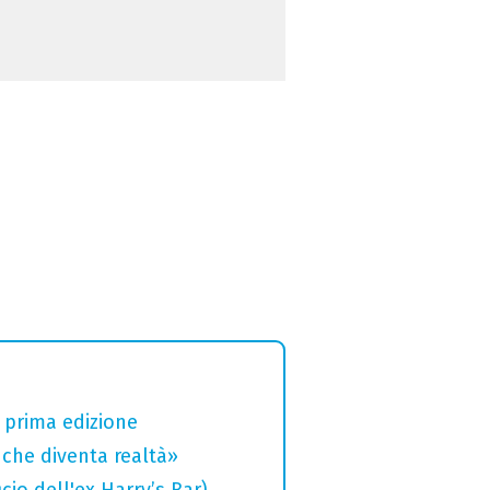
a prima edizione
che diventa realtà»
cio dell'ex Harry’s Bar)