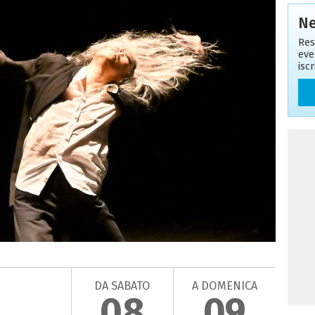
Ne
Res
eve
isc
DA SABATO
A DOMENICA
08
09