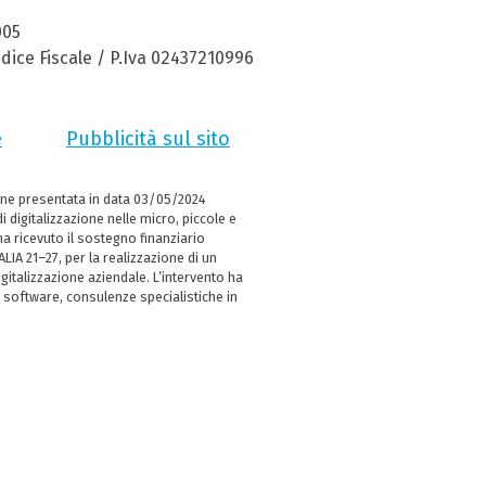
005
dice Fiscale / P.Iva 02437210996
e
Pubblicità sul sito
ne presentata in data 03/05/2024
i digitalizzazione nelle micro, piccole e
 ricevuto il sostegno finanziario
LIA 21–27, per la realizzazione di un
italizzazione aziendale. L’intervento ha
 software, consulenze specialistiche in
e