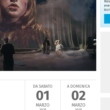
Res
eve
isc
DA SABATO
A DOMENICA
01
02
MARZO
MARZO
2025
2025