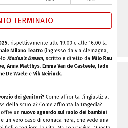
NTO TERMINATO
025
, rispettivamente alle 19.00 e alle 16.00 la
nale Milano Teatro
(ingresso da via Alemagna,
olo
Medea's Dream
, scritto e diretto da
Milo Rau
ve
,
Anna Matthys
,
Emma Van de Casteele
,
Jade
ne De Waele
e
Vik Neirinck
.
vorzio dei genitori?
Come affronta l’ingiustizia,
ress della scuola? Come affronta la tragedia?
offre un
nuovo sguardo sul ruolo dei bambini
a è un vero caso di cronaca nera, che vede una
 figli e togliersi la vita. Ma sopravvive. Questa