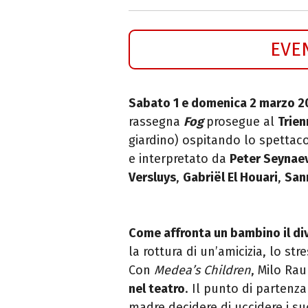
EVE
Sabato 1 e domenica 2 marzo 2
rassegna
Fog
prosegue al
Trien
giardino) ospitando lo spettac
e interpretato da
Peter Seynae
Versluys
,
Gabriël El Houari
,
San
Come affronta un bambino il di
la rottura di un’amicizia, lo st
Con
Medea’s Children
,
Milo Rau
nel teatro
. Il punto di partenz
madre decidere di uccidere i suoi