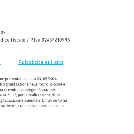
005
dice Fiscale / P.Iva 02437210996
e
Pubblicità sul sito
ne presentata in data 03/05/2024
i digitalizzazione nelle micro, piccole e
 ricevuto il sostegno finanziario
LIA 21–27, per la realizzazione di un
italizzazione aziendale. L’intervento ha
 software, consulenze specialistiche in
e