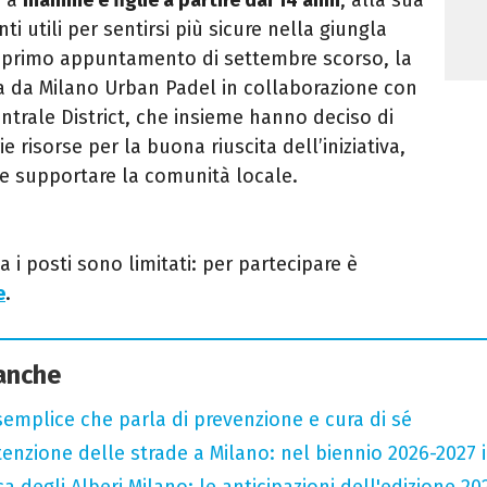
i utili per sentirsi più sicure nella giungla
l primo appuntamento di settembre scorso, la
a da Milano Urban Padel in collaborazione con
ntrale District, che insieme hanno deciso di
e risorse per la buona riuscita dell’iniziativa,
e e supportare la comunità locale.
a i posti sono limitati: per partecipare è
e
.
 anche
semplice che parla di prevenzione e cura di sé
zione delle strade a Milano: nel biennio 2026-2027 inv
a degli Alberi Milano: le anticipazioni dell'edizione 20