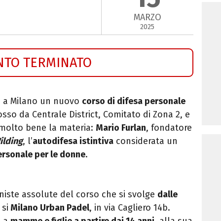
MARZO
2025
NTO TERMINATO
e a Milano un nuovo
corso di difesa personale
sso da Centrale District, Comitato di Zona 2, e
molto bene la materia:
Mario Furlan
, fondatore
ilding
, l’
autodifesa istintiva
co
nsiderata un
ersonale per le
donne
.
iste assolute del corso che si svolge
dalle
 si
Milano Urban Padel
, in via Cagliero 14b.
e a
mamme e figlie a partire dai 14 anni
, alla sua