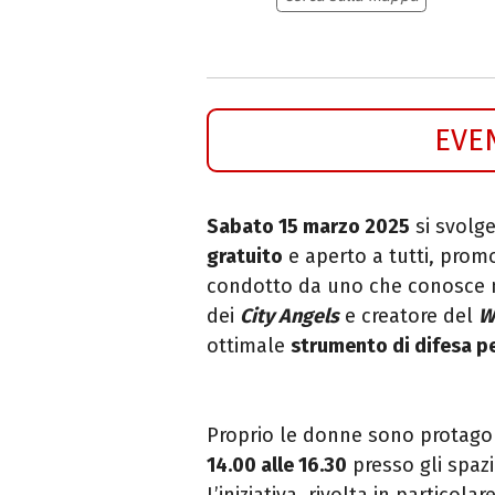
EVE
Sabato 15 marzo 2025
si svolg
gratuito
e aperto a tutti,
promo
condotto
da uno che conosce 
dei
City Angels
e creatore del
W
ottimale
strumento di difesa p
Proprio le donne sono protagon
14.00 alle 16.30
presso gli spazi
L’iniziativa, rivolta in particolar