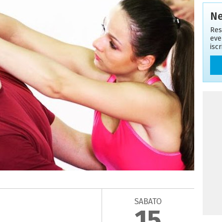
Ne
Res
eve
isc
SABATO
15