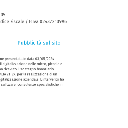
005
dice Fiscale / P.Iva 02437210996
e
Pubblicità sul sito
ne presentata in data 03/05/2024
i digitalizzazione nelle micro, piccole e
 ricevuto il sostegno finanziario
LIA 21–27, per la realizzazione di un
italizzazione aziendale. L’intervento ha
 software, consulenze specialistiche in
e