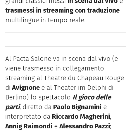
grandi classici messi
in scena dal vivo
e
trasmessi in streaming con traduzione
multilingue in tempo reale.
Al Pacta Salone va in scena dal vivo (e
viene trasmesso in collegamento
streaming al Theatre du Chapeau Rouge
di
Avignone
e al Theater im Delphi di
Berlino) lo spettacolo
Il gioco delle
parti
, diretto da
Paolo Bignamini
e
interpretato da
Riccardo Magherini
,
Annig Raimondi
e
Alessandro Pazzi
;