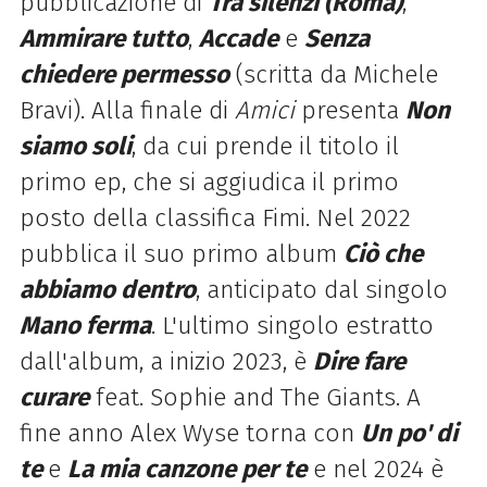
pubblicazione di
Tra silenzi (Roma)
,
Ammirare tutto
,
Accade
e
Senza
chiedere permesso
(scritta da Michele
Bravi). Alla finale di
Amici
presenta
Non
siamo soli
, da cui prende il titolo il
primo ep, che si aggiudica il primo
posto della classifica Fimi. Nel 2022
pubblica il suo primo album
Ciò che
abbiamo dentro
, anticipato dal singolo
Mano ferma
. L'ultimo singolo estratto
dall'album, a inizio 2023, è
Dire fare
curare
feat. Sophie and The Giants. A
fine anno Alex Wyse torna con
Un po' di
te
e
La mia canzone per te
e nel 2024 è