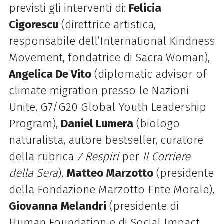
previsti gli interventi di:
Felicia
Cigorescu
(direttrice artistica,
responsabile dell’International Kindness
Movement, fondatrice di Sacra Woman),
Angelica De Vito
(d
iplomatic advisor of
climate migration presso le Nazioni
Unite, G7/G20 Global Youth Leadership
Program),
Daniel Lumera
(biologo
naturalista, autore bestseller, curatore
della rubrica
7 Respiri
per
Il Corriere
della Sera
),
Matteo Marzotto
(presidente
della Fondazione Marzotto Ente Morale),
Giovanna Melandri
(presidente di
Human Foundation e di Social Impact