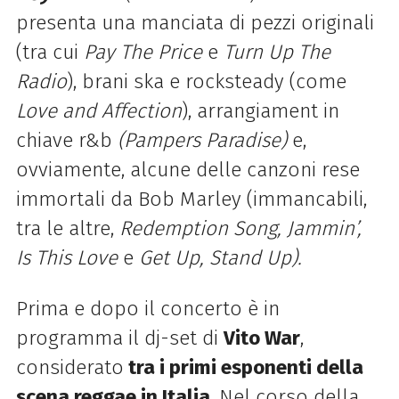
presenta una manciata di pezzi originali
(tra cui
Pay The Price
e
Turn Up The
Radio
), brani ska e rocksteady (come
Love and Affection
), arrangiament in
chiave r&b
(Pampers Paradise)
e,
ovviamente, alcune delle canzoni rese
immortali da Bob Marley (immancabili,
tra le altre,
Redemption Song, Jammin’,
Is This Love
e
Get Up, Stand Up).
Prima e dopo il concerto è in
programma il dj-set di
Vito War
,
considerato
tra i primi esponenti della
scena reggae in Italia
.
Nel corso della