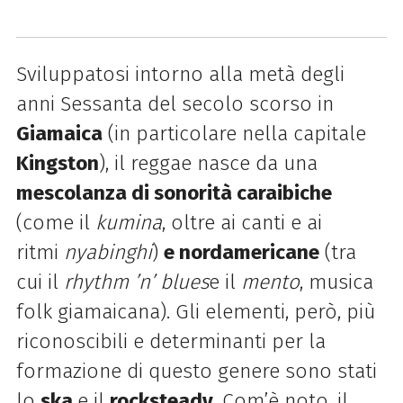
Sviluppatosi intorno alla metà degli
anni Sessanta del secolo scorso in
Giamaica
(in particolare nella capitale
Kingston
), il reggae nasce da una
mescolanza di sonorità caraibiche
(come il
kumina
, oltre ai canti e ai
ritmi
nyabinghi
)
e nordamericane
(tra
cui il
rhythm ’n’ blues
e il
mento
, musica
folk giamaicana). Gli elementi, però, più
riconoscibili e determinanti per la
formazione di questo genere sono stati
lo
ska
e il
rocksteady
. Com’è noto, il