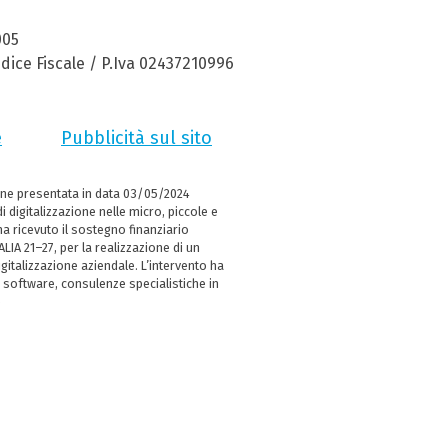
005
dice Fiscale / P.Iva 02437210996
e
Pubblicità sul sito
ne presentata in data 03/05/2024
i digitalizzazione nelle micro, piccole e
 ricevuto il sostegno finanziario
LIA 21–27, per la realizzazione di un
italizzazione aziendale. L’intervento ha
 software, consulenze specialistiche in
e