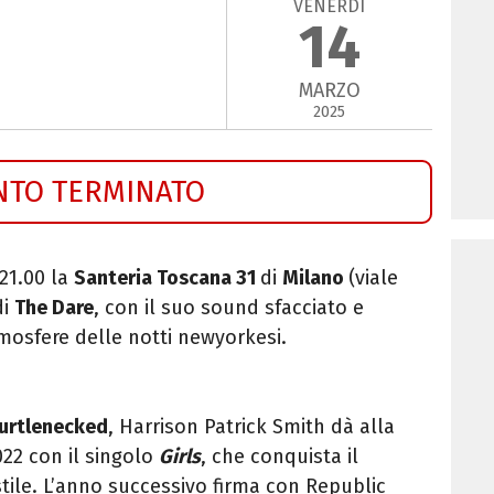
VENERDÌ
14
MARZO
2025
NTO TERMINATO
 21.00 la
Santeria Toscana 31
di
Milano
(viale
di
The Dare
, con il suo
sound sfacciato e
mosfere delle notti newyorkesi.
urtlenecked
, Harrison Patrick Smith dà alla
022 con il singolo
Girls
, che conquista il
 stile. L’anno successivo firma con Republic