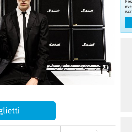
Res
eve
isc
lietti