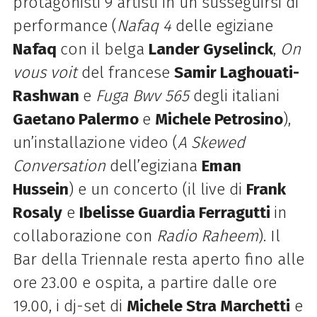
protagonisti 9 artisti in un susseguirsi di
performance
(
Nafaq 4
delle egiziane
Nafaq
con il belga
Lander Gyselinck
,
On
vous voit
del francese
Samir Laghouati-
Rashwan
e
Fuga Bwv 565
degli italiani
Gaetano Palermo
e
Michele Petrosino
),
un’installazione video (
A Skewed
Conversation
dell’egiziana
Eman
Hussein
) e un concerto (il live di
Frank
Rosaly
e
Ibelisse Guardia Ferragutti
in
collaborazione con
Radio Raheem
).
Il
Bar della Triennale resta aperto fino alle
ore 23.00 e ospita
,
a partire dalle ore
19.00, i dj-set di
Michele Stra Marchetti
e