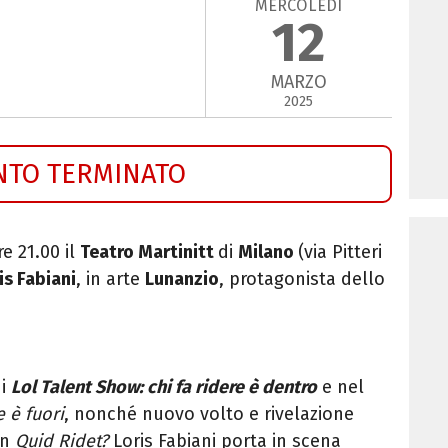
MERCOLEDÌ
12
MARZO
2025
NTO TERMINATO
e 21.00 il
Teatro Martinitt
di
Milano
(via Pitteri
is Fabiani
, in arte
Lunanzio
, protagonista dello
di
Lol Talent Show: chi fa ridere è dentro
e nel
e è fuori
, nonché nuovo volto e rivelazione
on
Quid Ridet?
Loris Fabiani porta in scena