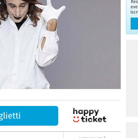
Res
eve
isc
lietti