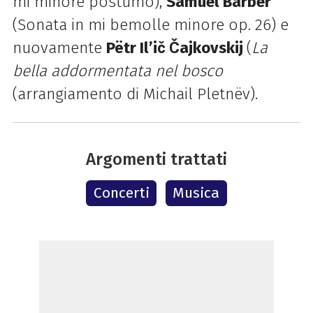
mi minore postumo),
Samuel Barber
(Sonata in mi bemolle minore op. 26) e
nuovamente
Pëtr Il’ič Čajkovskij
(
La
bella addormentata nel bosco
(arrangiamento di Michail Pletnëv).
Argomenti trattati
Concerti
Musica