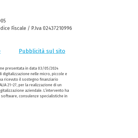
005
dice Fiscale / P.Iva 02437210996
e
Pubblicità sul sito
ne presentata in data 03/05/2024
i digitalizzazione nelle micro, piccole e
 ricevuto il sostegno finanziario
LIA 21–27, per la realizzazione di un
italizzazione aziendale. L’intervento ha
 software, consulenze specialistiche in
e