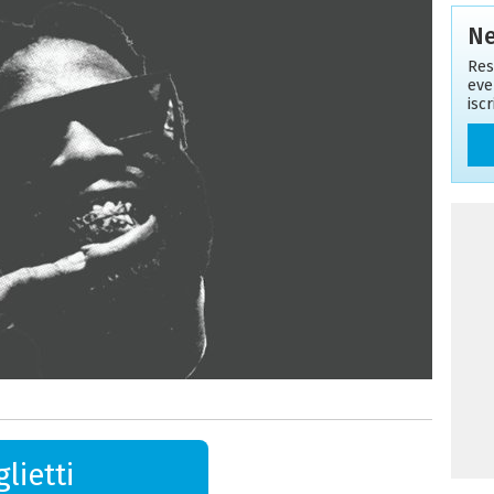
Ne
Res
eve
isc
lietti