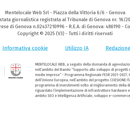
Mentelocale Web Srl - Piazza della Vittoria 6/6 - Genova
stata giornalistica registrata al Tribunale di Genova nr. 16/2
prese di Genova n.02437210996 - R.E.A. di Genova: 486190 - Co
Copyright © 2025 (V3) - Tutti i diritti riservati
Informativa cookie
Utilizzo IA
Redazion
MENTELOCALE WEB, a seguito della domanda di agevolazio
nell’ambito del Bando “Supporto allo sviluppo di progetti d
medie imprese” - Programma Regionale FESR 2021–2027, ha
dell’Unione Europea, nell’ambito del progetto COESIONE ITA
programma di investimenti volto al miglioramento della dig
riguardato l’implementazione di infrastrutture hardware e
ambito SEO e Intelligenza Artificiale, sviluppo e-commerc