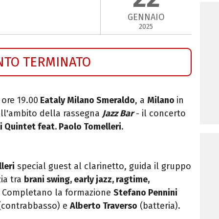
GENNAIO
2025
NTO TERMINATO
 ore 19.00
Eataly Milano Smeraldo
, a
Milano
in
nell'ambito della rassegna
Jazz Bar
- il concerto
i Quintet feat. Paolo Tomelleri
.
leri
special guest al clarinetto,
guida il gruppo
ia tra
brani swing,
early jazz, ragtime,
. Completano la formazione
Stefano Pennini
(contrabbasso) e
Alberto Traverso
(batteria).