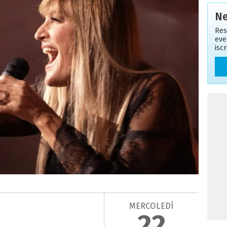
Ne
Res
eve
isc
MERCOLEDÌ
22