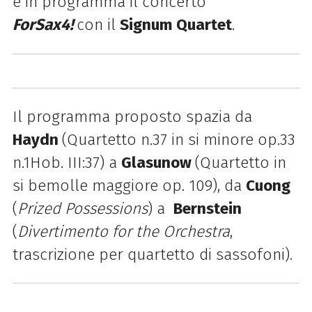
è in programma il concerto
ForSax4!
con il
Signum Quartet
.
Il programma proposto spazia da
Haydn
(Quartetto n.37 in si minore op.33
n.1Hob. III:37) a
Glasunow
(Quartetto in
si bemolle maggiore op. 109), da
Cuong
(
Prized Possessions
) a
Bernstein
(
Divertimento for the Orchestra
,
trascrizione per quartetto di sassofoni).