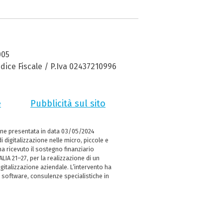
005
dice Fiscale / P.Iva 02437210996
e
Pubblicità sul sito
ne presentata in data 03/05/2024
i digitalizzazione nelle micro, piccole e
 ricevuto il sostegno finanziario
LIA 21–27, per la realizzazione di un
italizzazione aziendale. L’intervento ha
 software, consulenze specialistiche in
e