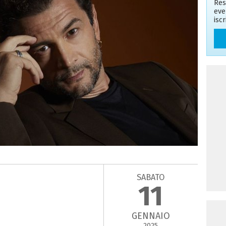
Res
eve
isc
SABATO
11
GENNAIO
2025