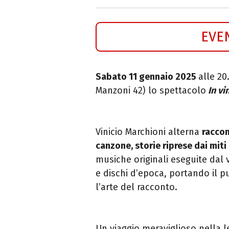
EVE
Sabato 11 gennaio 2025
alle 20
Manzoni 42) lo spettacolo
In vi
Vinicio Marchioni alterna
raccon
canzone, storie riprese dai miti c
musiche originali eseguite dal 
e dischi d’epoca, portando il 
l’arte del racconto.
Un viaggio meraviglioso nella le