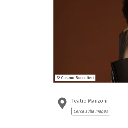
© Cosimo Buccolieri
Teatro Manzoni
Cerca sulla mappa