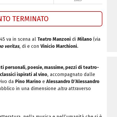
NTO TERMINATO
.45 va in scena al
Teatro Manzoni
di
Milano
(via
no veritas
, di e con
Vinicio Marchioni
.
ti personali, poesie, massime, pezzi di teatro-
lassici ispirati al vino
, accompagnato dalle
vivo da
Pino Marino
e
Alessandro D’Alessandro
pubblico in una dimensione
altra
attraverso
tteratura, nella musica e nell’umanità che si è