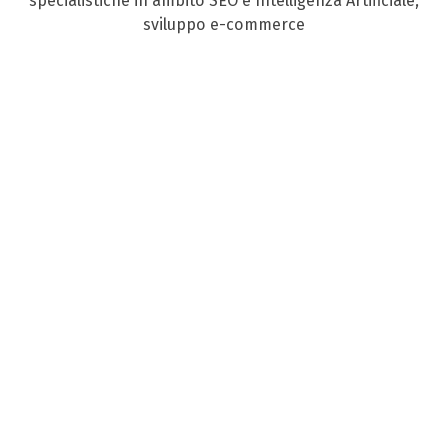
specialistiche in ambito SEO e Intelligenza Artificiale,
sviluppo e-commerce