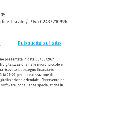
005
dice Fiscale / P.Iva 02437210996
e
Pubblicità sul sito
ne presentata in data 03/05/2024
i digitalizzazione nelle micro, piccole e
 ricevuto il sostegno finanziario
LIA 21–27, per la realizzazione di un
italizzazione aziendale. L’intervento ha
 software, consulenze specialistiche in
e