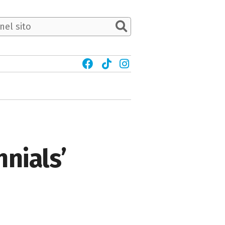
nials’