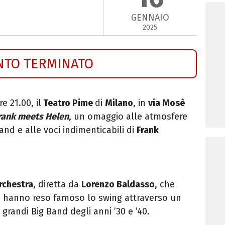
GENNAIO
2025
NTO TERMINATO
re 21.00, il
Teatro Pime
di
Milano
, in
via Mosè
rank meets Helen
, un omaggio alle atmosfere
nd e alle voci indimenticabili di
Frank
Orchestra
, diretta da
Lorenzo Baldasso
, che
he hanno reso famoso lo swing a
ttraverso un
grandi Big Band degli anni ’30 e ’40.