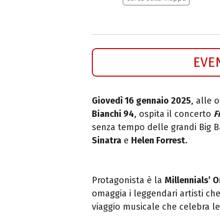
EVE
Giovedì 16 gennaio 2025
, alle o
Bianchi 94
,
ospita il concerto
F
senza tempo delle grandi Big Ba
Sinatra
e
Helen Forrest
.
P
rotagonista è la
Millennials’ 
omaggia i
leggendari artisti c
viaggio musicale che celebra le 