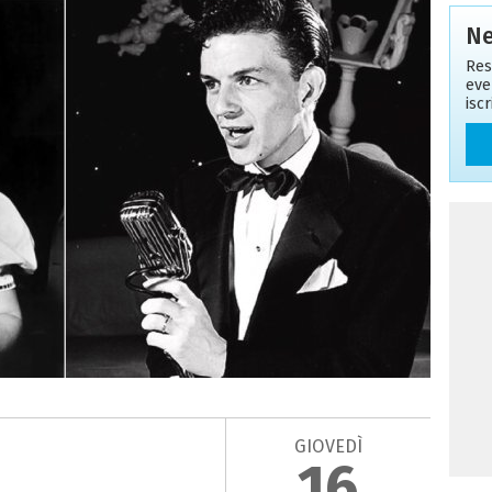
Ne
Res
eve
isc
GIOVEDÌ
16