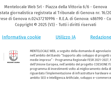
Mentelocale Web Srl - Piazza della Vittoria 6/6 - Genova
stata giornalistica registrata al Tribunale di Genova nr. 16/2
prese di Genova n.02437210996 - R.E.A. di Genova: 486190 - Co
Copyright © 2025 (V3) - Tutti i diritti riservati
Informativa cookie
Utilizzo IA
Redazion
MENTELOCALE WEB, a seguito della domanda di agevolazio
nell’ambito del Bando “Supporto allo sviluppo di progetti d
medie imprese” - Programma Regionale FESR 2021–2027, ha
dell’Unione Europea, nell’ambito del progetto COESIONE ITA
programma di investimenti volto al miglioramento della dig
riguardato l’implementazione di infrastrutture hardware e
ambito SEO e Intelligenza Artificiale, sviluppo e-commerc