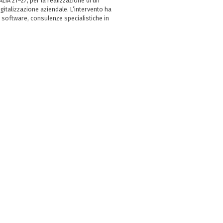
LIA 21–27, per la realizzazione di un
italizzazione aziendale. L’intervento ha
 software, consulenze specialistiche in
e