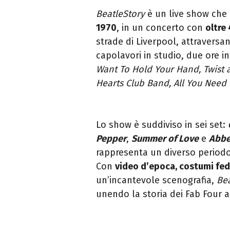
BeatleStory
è un live show che
1970
, in un concerto con
oltre 
strade di Liverpool, attraversa
capolavori in studio, due ore i
Want To Hold Your Hand, Twist a
Hearts Club Band, All You Need 
Lo show è suddiviso in sei set:
Pepper
,
Summer of Love
e
Abbe
rappresenta un diverso periodo 
Con
video d’epoca, costumi fed
un’incantevole scenografia,
Be
unendo la storia dei Fab Four a