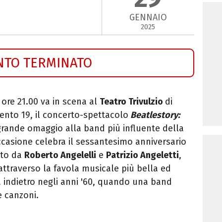
GENNAIO
2025
NTO TERMINATO
 ore 21.00 va in scena al
Teatro Trivulzio
di
ento 19, il concerto-spettacolo
Beatlestory:
grande omaggio alla band più influente della
ccasione celebra il sessantesimo anniversario
etto da
Roberto Angelelli
e
Patrizio Angeletti
,
ttraverso la favola musicale più bella ed
 indietro negli anni '60, quando una band
e canzoni.