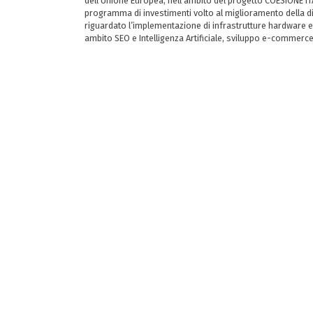
dell’Unione Europea, nell’ambito del progetto COESIONE ITA
programma di investimenti volto al miglioramento della dig
riguardato l’implementazione di infrastrutture hardware e
ambito SEO e Intelligenza Artificiale, sviluppo e-commerc