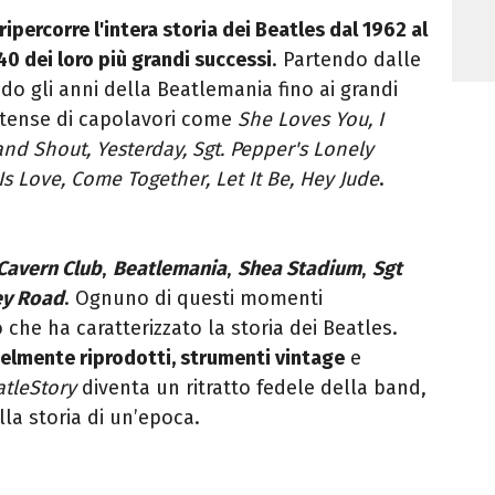
ripercorre l'intera storia dei Beatles dal 1962 al
40 dei loro più grandi successi
. Partendo dalle
ndo gli anni della Beatlemania fino ai grandi
ntense di capolavori come
She Loves You, I
nd Shout, Yesterday, Sgt.
Pepper's Lonely
Is Love, Come Together, Let It Be, Hey Jude
.
Cavern Club
,
Beatlemania
,
Shea Stadium
,
Sgt
y Road
. Ognuno di questi momenti
che ha caratterizzato la storia dei Beatles.
elmente riprodotti, strumenti vintage
e
atleStory
diventa un ritratto fedele della band,
lla storia di un’epoca.