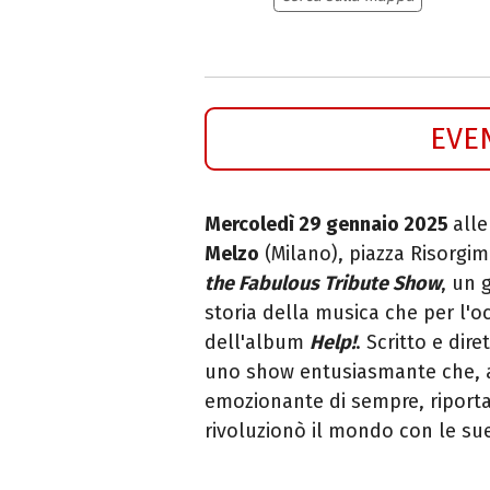
EVE
Mercoledì 29 gennaio 2025
alle
Melzo
(Milano), piazza Risorgim
the Fabulous Tribute Show
, un 
storia della musica che per l'o
dell'album
Help!
.
Scritto e dir
u
no show entusiasmante che, a
emozionante di sempre, riporta
rivoluzionò il mondo con le su