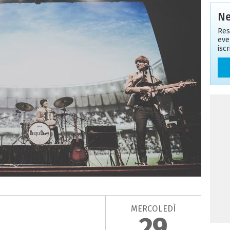
Ne
Res
eve
isc
MERCOLEDÌ
29