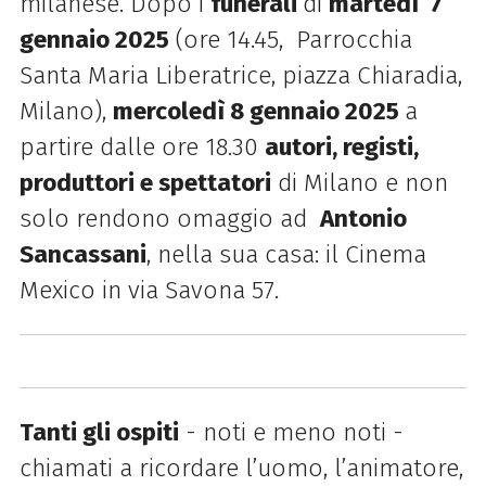
milanese.
Dopo i
funerali
di
martedì 7
gennaio 2025
(ore
14.45, Parrocchia
Santa Maria Liberatrice, piazza Chiaradia,
Milano),
mercoledì 8 gennaio 2025
a
partire dalle ore 18.30
autori, registi,
produttori e
spettatori
di Milano e non
solo rendono omaggio ad
Antonio
Sancassani
, nella sua casa: il Cinema
Mexico in via Savona 57.
Tanti gli ospiti
- noti e meno noti -
chiamati a
ricordare l’uomo, l’animatore,