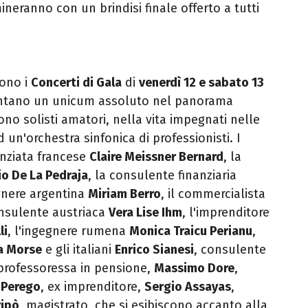
ineranno con un brindisi finale offerto a tutti
sono i
Concerti di Gala
di
venerdì 12 e sabato 13
entano un unicum assoluto nel panorama
no solisti amatori, nella vita impegnati nelle
d un'orchestra sinfonica di professionisti. I
enziata francese
Claire Meissner Bernard
, la
io De La Pedraja
, la consulente finanziaria
egnere argentina
Miriam Berro
, il commercialista
onsulente austriaca
Vera Lise Ihm
, l'imprenditore
li
, l'ingegnere rumena
Monica Traicu Perianu
,
a Morse
e gli italiani
Enrico Sianesi
, consulente
 professoressa in pensione,
Massimo Dore
,
 Perego
, ex imprenditore,
Sergio Assayas
,
ripò
, magistrato, che si esibiscono accanto alla