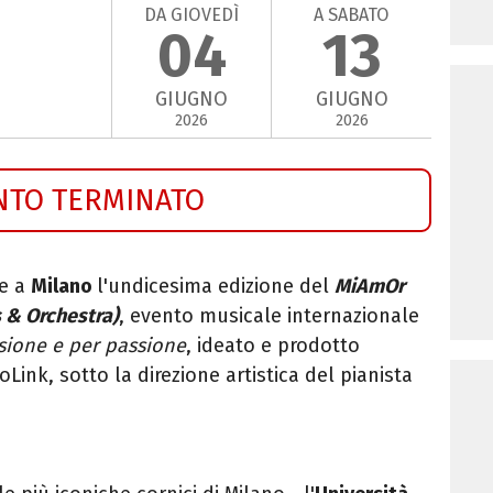
DA GIOVEDÌ
A SABATO
04
13
GIUGNO
GIUGNO
2026
2026
NTO TERMINATO
ge a
Milano
l'undicesima edizione del
MiAmOr
s & Orchestra
)
, evento musicale internazionale
ssione e per passione
, ideato e prodotto
Link, sotto la direzione artistica del pianista