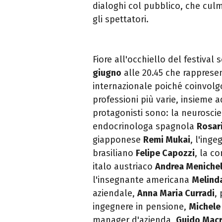
dialoghi col pubblico, che culm
gli spettatori.
Fiore all'occhiello del festival 
giugno
alle 20.45 che rappres
internazionale poiché coinvolgo
professioni più varie, insieme a
protagonisti sono: la neurosci
endocrinologa spagnola
Rosar
giapponese
Remi Mukai
, l'ing
brasiliano
Felipe Capozzi
, la c
italo austriaco
Andrea Menichel
l'insegnante americana
Melind
aziendale,
Anna Maria Curradi
,
ingegnere in pensione,
Michele
manager d'azienda,
Guido Mac