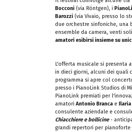
Il festival coinvolge alcune tra 
Bocconi
(via Röntgen), i
PianoL
Barozzi
(via Vivaio, presso lo st
due orchestre sinfoniche, una b
ensemble da camera, venti soli
amatori esibirsi insieme su uni
L'offerta musicale si presenta 
in dieci giorni, alcuni dei qual
programma si apre col concert
presso i PianoLink Studios di Mi
PianoLink premiati per l'innovaz
amatori
Antonio Branca
e
Ilari
consulente aziendale e consulen
Chiacchiere e bollicine
- anticip
grandi repertori per pianoforte