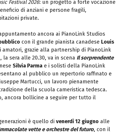
ic Festival 2026
: un progetto a forte vocazione
neficio di anziani e persone fragili,
tazioni private.
 appuntamento ancora ai PianoLink Studios
pubblico
con il grande pianista canadese
Louis
sti amatori, grazie alla partnership di PianoLink
e, la sera alle 20.30, va in scena
Il sorprendente
gnese
Silvia Parma
e i solisti della PianoLink
sentano al pubblico un repertorio raffinato e
 Giuseppe Martucci, un lavoro pienamente
tradizione della scuola cameristica tedesca.
ancora bollicine a seguire per tutto il
generazioni è quello di
venerdì 12 giugno
alle
Immacolate vette e orchestre del futuro
, con il