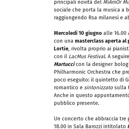
principali novità del
MiAmOr Mus
sociale che porta la musica a be
raggiungendo Rsa milanesi e abi
Mercoledì 10 giugno
alle 16.00
con una
masterclass aperta al 
Lortie
, rivolta proprio ai piani
con il
LacMus Festival
. A seguir
Martucci
con la designer bolo
Philharmonic Orchestra che pre
poco eseguito: il quintetto di
romantico e
sintonizzato
sulla 
Anche in questo appuntamento, 
pubblico presente.
Un concerto che abbraccia tre 
18.00 in Sala Barozzi intitolato