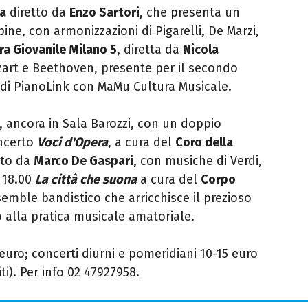
a
diretto da
Enzo Sartori
, che presenta un
pine, con armonizzazioni di Pigarelli, De Marzi,
ra Giovanile Milano 5
, diretta da
Nicola
zart e Beethoven, presente per il secondo
a di PianoLink con MaMu Cultura Musicale.
, ancora in Sala Barozzi, con un doppio
oncerto
Voci d'Opera
, a cura del
Coro della
etto da
Marco De Gaspari
, con musiche di Verdi,
e 18.00
La città che suona
a cura del
Corpo
semble bandistico che arricchisce il prezioso
o alla pratica musicale amatoriale.
 euro; concerti diurni e pomeridiani 10-15 euro
i). Per info 02 47927958.