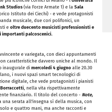
le più iconiche cornici di Milano - l'
Università
ink Studios
(via Forze Armate 1) e la
Sala
orico Istituto dei Ciechi) - e vede protagonisti
anda musicale, due cori polifonici, un
sti e
oltre duecento musicisti professionisti e
ci importanti palcoscenici
.
avvincente e variegata, con dieci appuntamenti
i con caratteristiche davvero uniche al mondo. Il
o inaugurale di
mercoledì 4 giugno
alle 20.30
lano, i nuovi spazi smart tecnologici di
ione digitale, che vede protagonisti i pianisti
a Borraccetti
, nella vita rispettivamente
te finanziario. Il titolo del concerto -
Note,
a una serata all'insegna sì della musica, con
 solo e quattro mani, ma anche racconti e