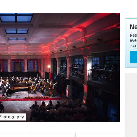
Ne
Res
eve
isc
 Photography