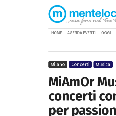
HOME
AGENDA EVENTI
OGGI
Milano
Concerti
Musica
MiAmOr Musi
concerti co
per passio