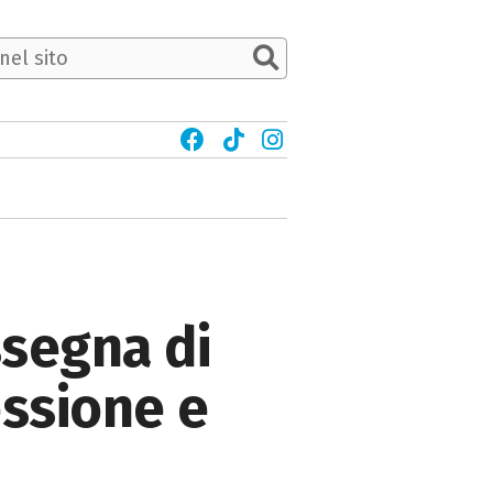
ssegna di
essione e