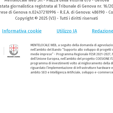
Mentelocale Web Srl - Piazza della Vittoria 6/6 - Genova
stata giornalistica registrata al Tribunale di Genova nr. 16/2
prese di Genova n.02437210996 - R.E.A. di Genova: 486190 - Co
Copyright © 2025 (V3) - Tutti i diritti riservati
Informativa cookie
Utilizzo IA
Redazion
MENTELOCALE WEB, a seguito della domanda di agevolazio
nell’ambito del Bando “Supporto allo sviluppo di progetti d
medie imprese” - Programma Regionale FESR 2021–2027, ha
dell’Unione Europea, nell’ambito del progetto COESIONE ITA
programma di investimenti volto al miglioramento della dig
riguardato l’implementazione di infrastrutture hardware e
ambito SEO e Intelligenza Artificiale, sviluppo e-commerc