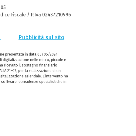
005
dice Fiscale / P.Iva 02437210996
e
Pubblicità sul sito
ne presentata in data 03/05/2024
i digitalizzazione nelle micro, piccole e
 ricevuto il sostegno finanziario
LIA 21–27, per la realizzazione di un
italizzazione aziendale. L’intervento ha
 software, consulenze specialistiche in
e